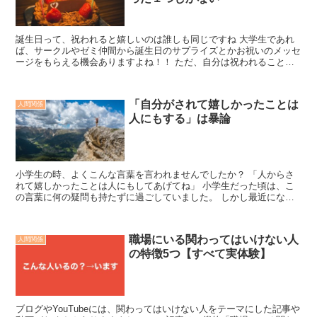
誕生日って、祝われると嬉しいのは誰しも同じですね 大学生であれ
ば、サークルやゼミ仲間から誕生日のサプライズとかお祝いのメッセ
ージをもらえる機会ありますよね！！ ただ、自分は祝われることが
ない なのに、なぜかあいつは色んな人から祝われてプレゼ...
「自分がされて嬉しかったことは
人間関係
人にもする」は暴論
小学生の時、よくこんな言葉を言われませんでしたか？ 「人からさ
れて嬉しかったことは人にもしてあげてね」 小学生だった頃は、こ
の言葉に何の疑問も持たずに過ごしていました。 しかし最近になっ
てこれってとんでもない暴論だなと思うようになりましたの...
職場にいる関わってはいけない人
人間関係
の特徴5つ【すべて実体験】
ブログやYouTubeには、関わってはいけない人をテーマにした記事や