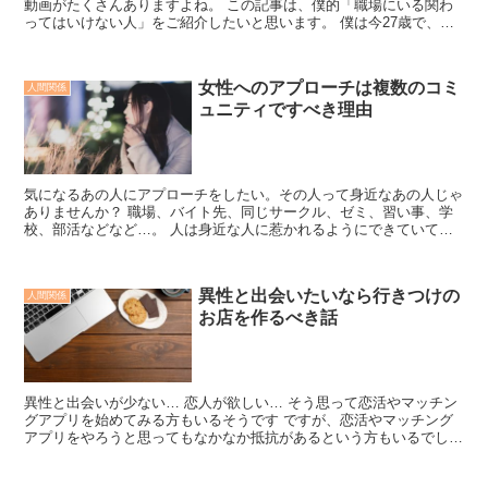
動画がたくさんありますよね。 この記事は、僕的「職場にいる関わ
ってはいけない人」をご紹介したいと思います。 僕は今27歳で、本
業はカフェの店員として働いています。ただその前...
女性へのアプローチは複数のコミ
人間関係
ュニティですべき理由
気になるあの人にアプローチをしたい。その人って身近なあの人じゃ
ありませんか？ 職場、バイト先、同じサークル、ゼミ、習い事、学
校、部活などなど…。 人は身近な人に惹かれるようにできていて、
それで結ばれるならいいんですが、多くの場合は失敗してコ...
異性と出会いたいなら行きつけの
人間関係
お店を作るべき話
異性と出会いが少ない… 恋人が欲しい… そう思って恋活やマッチン
グアプリを始めてみる方もいるそうです ですが、恋活やマッチング
アプリをやろうと思ってもなかなか抵抗があるという方もいるでしょ
う そこで今回は、リアルの場で異性と知り合う方法につ...