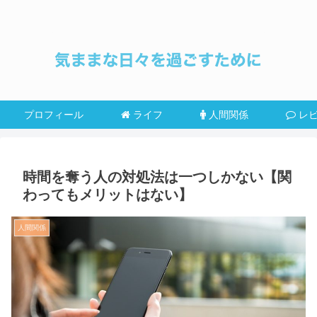
プロフィール
ライフ
人間関係
レ
時間を奪う人の対処法は一つしかない【関
わってもメリットはない】
人間関係