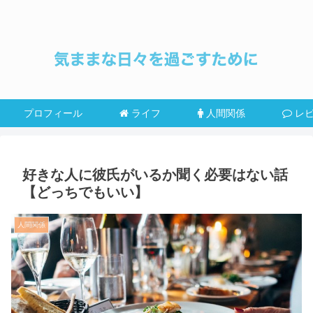
プロフィール
ライフ
人間関係
レ
好きな人に彼氏がいるか聞く必要はない話
【どっちでもいい】
人間関係