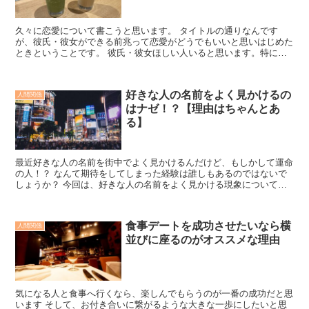
久々に恋愛について書こうと思います。 タイトルの通りなんです
が、彼氏・彼女ができる前兆って恋愛がどうでもいいと思いはじめた
ときということです。 彼氏・彼女ほしい人いると思います。特に男
性は自分からアプローチして、なんとかあの人に振り向いても...
好きな人の名前をよく見かけるの
人間関係
はナゼ！？【理由はちゃんとあ
る】
最近好きな人の名前を街中でよく見かけるんだけど、もしかして運命
の人！？ なんて期待をしてしまった経験は誰しもあるのではないで
しょうか？ 今回は、好きな人の名前をよく見かける現象について書
いていきたいと思います。 ※ご期待に沿えない内容だと思...
食事デートを成功させたいなら横
人間関係
並びに座るのがオススメな理由
気になる人と食事へ行くなら、楽しんでもらうのが一番の成功だと思
います そして、お付き合いに繋がるような大きな一歩にしたいと思