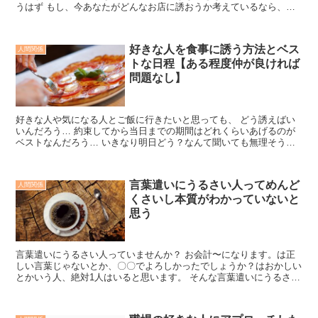
うはず もし、今あなたがどんなお店に誘おうか考えているなら、座
る席も考慮してみてください きっとデートの成功率が上が...
好きな人を食事に誘う方法とベス
人間関係
トな日程【ある程度仲が良ければ
問題なし】
好きな人や気になる人とご飯に行きたいと思っても、 どう誘えばい
いんだろう… 約束してから当日までの期間はどれくらいあげるのが
ベストなんだろう… いきなり明日どう？なんて聞いても無理そうだ
しな… そう考える方はたくさんいると思います。そこで今...
言葉遣いにうるさい人ってめんど
人間関係
くさいし本質がわかっていないと
思う
言葉遣いにうるさい人っていませんか？ お会計〜になります。は正
しい言葉じゃないとか、〇〇でよろしかったでしょうか？はおかしい
とかいう人、絶対1人はいると思います。 そんな言葉遣いにうるさい
人について思うことを書きますね。まあタイトルが答えな...