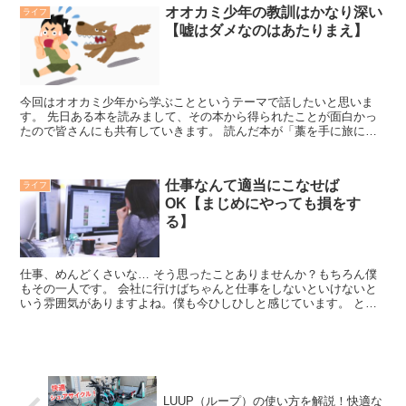
オオカミ少年の教訓はかなり深い
ライフ
【嘘はダメなのはあたりまえ】
今回はオオカミ少年から学ぶことというテーマで話したいと思いま
す。 先日ある本を読みまして、その本から得られたことが面白かっ
たので皆さんにも共有していきます。 読んだ本が「藁を手に旅に出
よう」という本です。 寓話をもとに新人研修を行い新人達の...
仕事なんて適当にこなせば
ライフ
OK【まじめにやっても損をす
る】
仕事、めんどくさいな… そう思ったことありませんか？もちろん僕
もその一人です。 会社に行けばちゃんと仕事をしないといけないと
いう雰囲気がありますよね。僕も今ひしひしと感じています。 とい
うのも、僕は今この記事を会社の中で書いています。 仕事...
LUUP（ループ）の使い方を解説！快適な