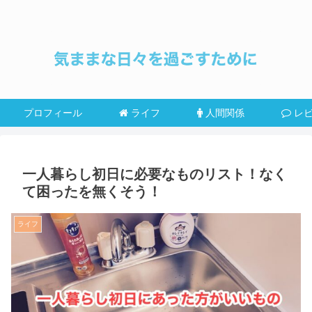
プロフィール
ライフ
人間関係
レ
一人暮らし初日に必要なものリスト！なく
て困ったを無くそう！
ライフ