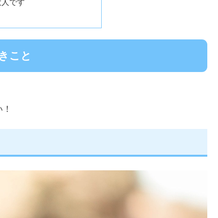
大人です
きこと
い！