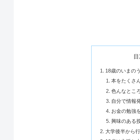
目
18歳のいまの
本をたくさ
色んなとこ
自分で情報
お金の勉強
興味のある
大学後半から