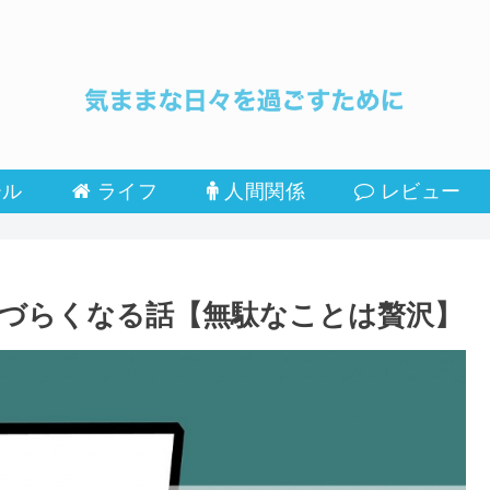
ール
ライフ
人間関係
レビュー
づらくなる話【無駄なことは贅沢】