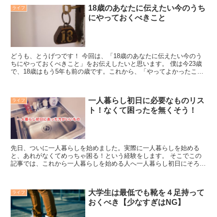
18歳のあなたに伝えたい今のうち
ライフ
にやっておくべきこと
どうも、とうげつです！ 今回は、「18歳のあなたに伝えたい今のう
ちにやっておくべきこと」をお伝えしたいと思います。 僕は今23歳
で、18歳はもう5年も前の歳です。これから、「やってよかったこ
と」や「もっと速く始めていればよかったこと」を余す...
一人暮らし初日に必要なものリス
ライフ
ト！なくて困ったを無くそう！
先日、ついに一人暮らしを始めました。実際に一人暮らしを始める
と、あれがなくてめっちゃ困る！という経験をします。 そこでこの
記事では、これから一人暮らしを始める人へ一人暮らし初日にそろえ
ておくべきものをピックアップしました！ あれがねえ！ヤベ...
大学生は最低でも靴を４足持って
ライフ
おくべき【少なすぎはNG】