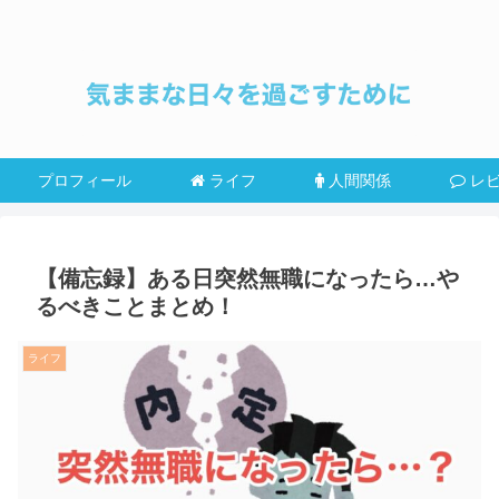
プロフィール
ライフ
人間関係
レ
【備忘録】ある日突然無職になったら…や
るべきことまとめ！
ライフ