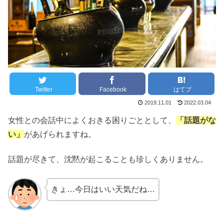
Twitter
Facebook
はてブ
2019.11.01
2022.03.04
女性との会話中によくおきる困りごととして、
「話題がな
い」
があげられますね。
話題が尽きて、沈黙が起こることも珍しくありません。
きょ…今日はいい天気だね…