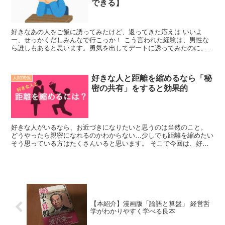
できる】
好きなあの人をご飯に誘ってみたけど、返ってきた応えは いいよ
ー、せっかくだしみんなで行こっか！ こう言われた経験は、男性な
ら誰しもあると思います。勇気を出してデートに誘ってみたのに、こ
んなこと言われたらショックですよね。 今回は少し悲しいお...
好きな人と距離を縮めるなら「秘
人間関係
密の共有」をすると効果的
好きな人がいるなら、お近づきになりたいと思うのは当然のこと。
どうやったら親密になれるのかわからない…少しでも距離を縮めたい
そう思っている方はたくさんいると思います。 そこで今回は、好き
な人とぐっと距離を近づける方法をお教えします！ 秘密...
【本紹介】漫画版「論語と算盤」 経営哲
学がわかりやすく学べる良本