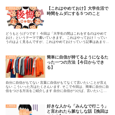
【これはやめておけ】大学生活で
人間関係
時間をムダにする５つのこと
どうもとうげつです！ 今回は「大学生の間はこれをするのはやめて
おけ」というテーマで書いていきます。 これはやっておけ！ってい
うのはよく見るんですが、これはやめておけっていう記事はあまり見
ないなと思ったのでお伝えします。 これから大学生になる...
簡単に自信が持てるようになるた
人間関係
った一つの方法【今日からでき
る】
自分に自信がもてない 言葉に自信がもてなくて言いたいことが言え
ない こういった方はたくさんいます. そこで今回は、簡単に自分に自
信をつける方法をご紹介します 自分に自信がつけば、言いたいこと
も言えるようになるのでストレスは減るし、モテること...
好きな人から「みんなで行こう」
人間関係
と言われたら脈なしな話【挽回は