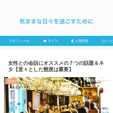
プロフィール
ライフ
人間関係
レ
女性との会話にオススメの７つの話題＆ネ
タ【堂々とした態度は重要】
人間関係