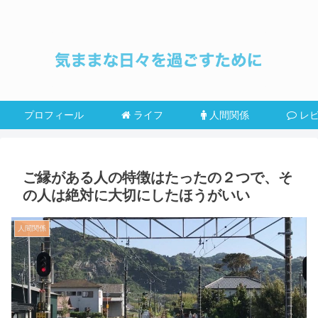
プロフィール
ライフ
人間関係
レ
ご縁がある人の特徴はたったの２つで、そ
の人は絶対に大切にしたほうがいい
人間関係