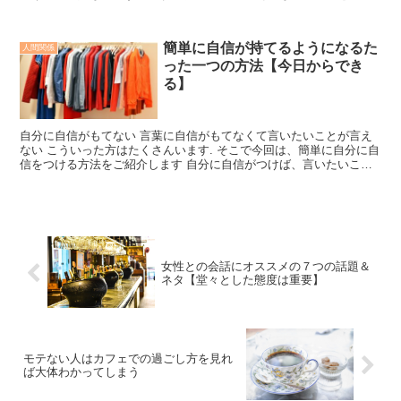
てみたいけど恥ずかしいと思っている方に...
簡単に自信が持てるようになるた
人間関係
った一つの方法【今日からでき
る】
自分に自信がもてない 言葉に自信がもてなくて言いたいことが言え
ない こういった方はたくさんいます. そこで今回は、簡単に自分に自
信をつける方法をご紹介します 自分に自信がつけば、言いたいこと
も言えるようになるのでストレスは減るし、モテること...
女性との会話にオススメの７つの話題＆
ネタ【堂々とした態度は重要】
モテない人はカフェでの過ごし方を見れ
ば大体わかってしまう