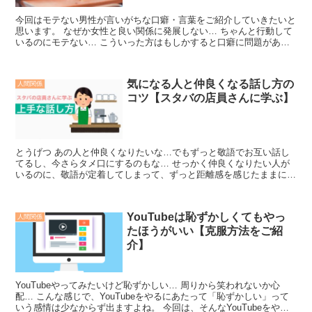
今回はモテない男性が言いがちな口癖・言葉をご紹介していきたいと
思います。 なぜか女性と良い関係に発展しない… ちゃんと行動して
いるのにモテない… こういった方はもしかすると口癖に問題がある
のかもしれません。 今回ご紹介していることを言ってし...
気になる人と仲良くなる話し方の
人間関係
コツ【スタバの店員さんに学ぶ】
とうげつ あの人と仲良くなりたいな…でもずっと敬語でお互い話し
てるし、今さらタメ口にするのもな… せっかく仲良くなりたい人が
いるのに、敬語が定着してしまって、ずっと距離感を感じたままにな
ってしまった、なんて経験をしたことある方はきっと多いと...
YouTubeは恥ずかしくてもやっ
人間関係
たほうがいい【克服方法をご紹
介】
YouTubeやってみたいけど恥ずかしい… 周りから笑われないか心
配… こんな感じで、YouTubeをやるにあたって「恥ずかしい」って
いう感情は少なからず出ますよね。 今回は、そんなYouTubeをやっ