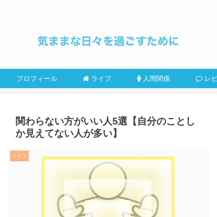
プロフィール
ライフ
人間関係
レ
関わらない方がいい人5選【自分のことし
か見えてない人が多い】
ライフ