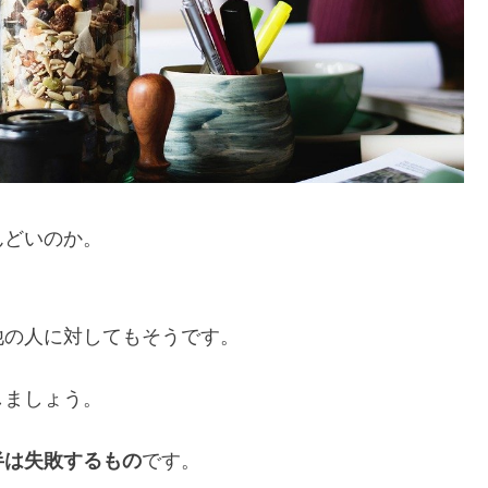
んどいのか。
他の人に対してもそうです。
しましょう。
半は失敗するもの
です。