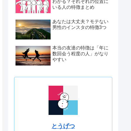
わかる？それぞれの位置に
いる人の特徴まとめ
あなたは大丈夫？モテない
男性のインスタの特徴3つ
本当の友達の特徴は「年に
数回会う程度の人」がなり
やすい
とうげつ