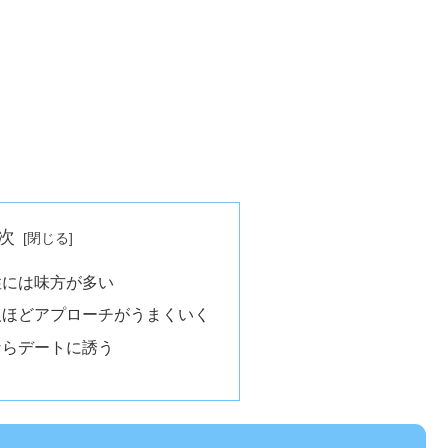
次
性には味方が多い
人ほどアプローチがうまくいく
ならデートに誘う