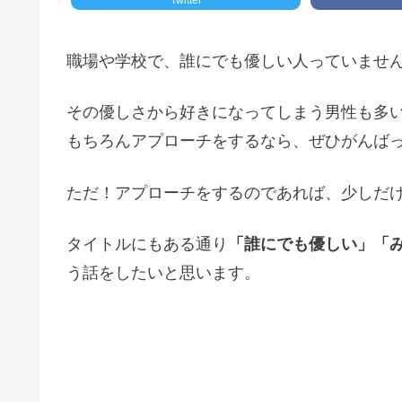
職場や学校で、誰にでも優しい人っていませ
その優しさから好きになってしまう男性も多
もちろんアプローチをするなら、ぜひがんば
ただ！アプローチをするのであれば、少しだ
タイトルにもある通り
「誰にでも優しい」「
う話をしたいと思います。