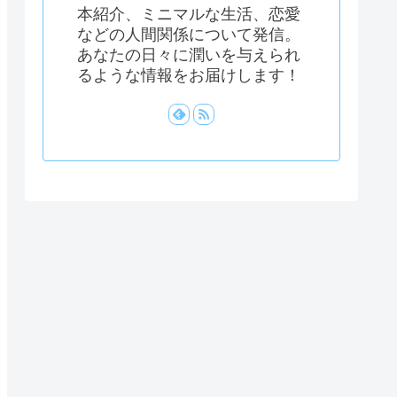
本紹介、ミニマルな生活、恋愛
などの人間関係について発信。
あなたの日々に潤いを与えられ
るような情報をお届けします！