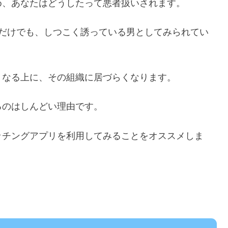
め、あなたはどうしたって悪者扱いされます。
ただけでも、しつこく誘っている男としてみられてい
くなる上に、その組織に居づらくなります。
るのはしんどい理由です。
ッチングアプリを利用してみることをオススメしま
？