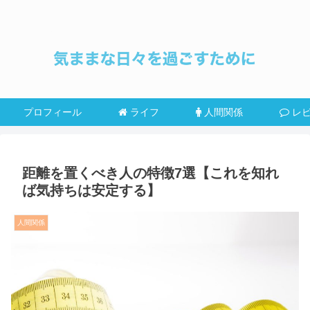
プロフィール
ライフ
人間関係
レ
距離を置くべき人の特徴7選【これを知れ
ば気持ちは安定する】
人間関係