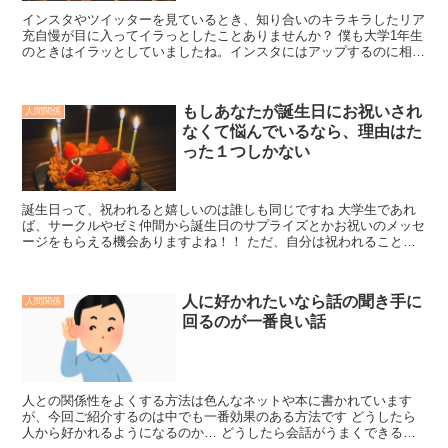
インスタやツイッターを見ているとき、知り合いのキラキラしたリア
充自慢が目に入ってイラっとしたことありませんか？ 僕も大学1年生
のときはイラッとしていましたね。インスタにはアップするのに相当
時間をかけたであろう投稿がたくさん みんなどれも自分...
もしあなたが誕生日にお祝いされ
人間関係
なくて悩んでいるなら、理由はた
った１つしかない
誕生日って、祝われると嬉しいのは誰しも同じですね 大学生であれ
ば、サークルやゼミ仲間から誕生日のサプライズとかお祝いのメッセ
ージをもらえる機会ありますよね！！ ただ、自分は祝われることが
ない なのに、なぜかあいつは色んな人から祝われてプレゼ...
人に好かれたいなら話の聞き手に
人間関係
回るのが一番良い話
人との関係性をよくする方法は色んなネットや本に書かれています
が、今回ご紹介するのは中でも一番効果のある方法です どうしたら
人から好かれるようになるのか… どうしたら会話がうまくできるか