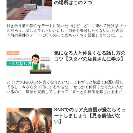
の場所はこの２つ
付き合う前の異性をデートに誘いたいけど、どこに連れて行けばいい
んだろう…楽しんでもらいたいし、自分も失敗したくない… 付き合
う前の異性をデートに行くのってめちゃくちゃ緊張しますよね。 な
んなら、告白するよりも緊張するんじゃないかなと思います...
気になる人と仲良くなる話し方の
人間関係
コツ【スタバの店員さんに学ぶ】
とうげつ あの人と仲良くなりたいな…でもずっと敬語でお互い話し
てるし、今さらタメ口にするのもな… せっかく仲良くなりたい人が
いるのに、敬語が定着してしまって、ずっと距離感を感じたままにな
ってしまった、なんて経験をしたことある方はきっと多いと...
SNSでのリア充自慢が嫌ならミュ
人間関係
ートしましょう【見る価値がな
い】