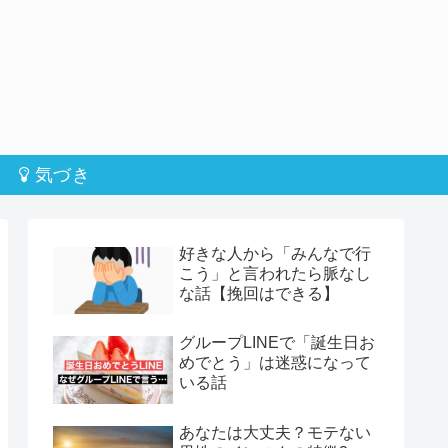
気づき
好きな人から「みんなで行
こう」と言われたら脈なし
な話【挽回はできる】
グループLINEで「誕生日お
めでとう」は迷惑になって
いる話
あなたは大丈夫？モテない