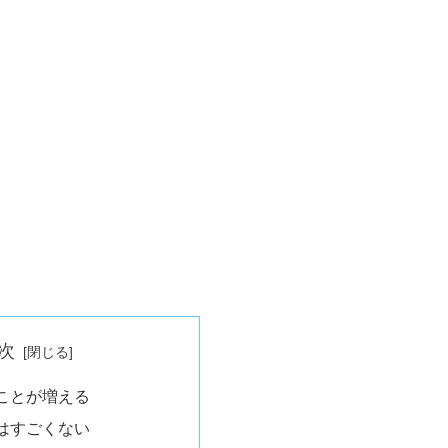
次
ことが増える
はすごくない