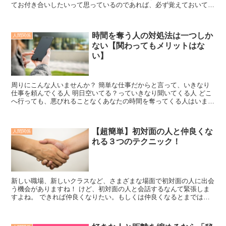
てお付き合いしたいって思っているのであれば、必ず覚えておいてほ
しいことがあります というのも、僕は職場恋愛の経験者だ...
時間を奪う人の対処法は一つしか
人間関係
ない【関わってもメリットはな
い】
周りにこんな人いませんか？ 簡単な仕事だからと言って、いきなり
仕事を頼んでくる人 明日空いてる？っていきなり聞いてくる人 どこ
へ行っても、悪びれることなくあなたの時間を奪ってくる人はいま
す。 もちろん僕もたくさん会ってきましたし、散々対処し...
【超簡単】初対面の人と仲良くな
人間関係
れる３つのテクニック！
新しい職場、新しいクラスなど、さまざまな場面で初対面の人に出会
う機会がありますね！ けど、初対面の人と会話するなんて緊張しま
すよね。 できれば仲良くなりたい。もしくは仲良くなるとまでは行
かなくても、円滑なコミュニケーションは取れるようになり...