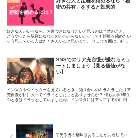
好きな人と距離を縮めるなら「秘
人間関係
密の共有」をすると効果的
好きな人がいるなら、お近づきになりたいと思うのは当然のこと。
どうやったら親密になれるのかわからない…少しでも距離を縮めたい
そう思っている方はたくさんいると思います。 そこで今回は、好き
な人とぐっと距離を近づける方法をお教えします！ 秘密...
SNSでのリア充自慢が嫌ならミュ
人間関係
ートしましょう【見る価値がな
い】
インスタやツイッターを見ているとき、知り合いのキラキラしたリア
充自慢が目に入ってイラっとしたことありませんか？ 僕も大学1年生
のときはイラッとしていましたね。インスタにはアップするのに相当
時間をかけたであろう投稿がたくさん みんなどれも自分...
モテる男の趣味はあることが共通してい