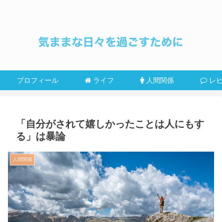
プロフィール
ライフ
人間関係
レ
「自分がされて嬉しかったことは人にもす
る」は暴論
人間関係