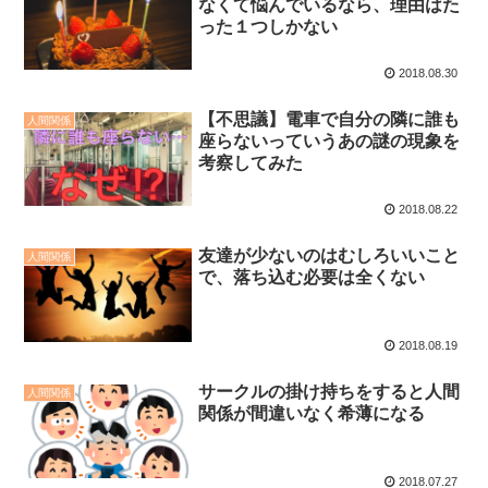
なくて悩んでいるなら、理由はた
った１つしかない
2018.08.30
【不思議】電車で自分の隣に誰も
人間関係
座らないっていうあの謎の現象を
考察してみた
2018.08.22
友達が少ないのはむしろいいこと
人間関係
で、落ち込む必要は全くない
2018.08.19
サークルの掛け持ちをすると人間
人間関係
関係が間違いなく希薄になる
2018.07.27