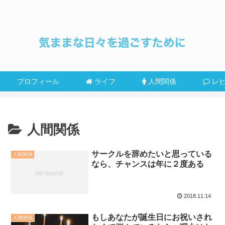
プロフィール
ライフ
人間関係
レ
人間関係
サークルを辞めたいと思っている
人間関係
なら、チャンスは年に２度ある
2018.11.14
もしあなたが誕生日にお祝いされ
人間関係