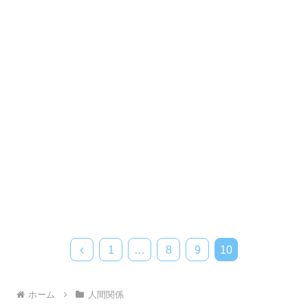
前
1
…
8
9
10
へ
ホーム
人間関係